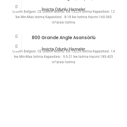
İnvicta Odunlu Hazneler
Üretim Belgesi: CE Üretim Normu: EN 13229 Isıtma Kapasitesi: 12
kw Min-Max Isıtma Kapasitesi : 8-18 kw Isıtma Hacmi:160-360
m³arası Isıtma
800 Grande Angle Asansörlü
İnvicta Odunlu Hazneler
Üretim Belgesi: CE Üretim Normu: EN 13229 Isıtma Kapasitesi: 14
kw Min-Max Isıtma Kapasitesi : 9,5-21 kw Isıtma Hacmi:185-425
m³arası Isıtma