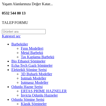
Yaşam Alanlarınıza Değer Katar...
0532 544 80 13
TALEP FORMU
Kategori seç
Barbeküler
Fırın Modelleri
Metal Barbekü
Taş Kaplama Barbekü
Bio Ethanol Şömineler
Echa-Tech Gazlı Şömineler
Elektrikli Şömine Serisi
3D Buharlı Modeller
Isıtmalı Modeller
Isıtmasız Modeller
Odunlu Hazne Serisi
ERTAŞ PRİME HAZNELER
İnvicta Odunlu Hazneler
Odunlu Şömine Serisi
Klasik Şömineler