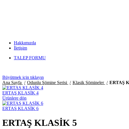
Hakkımızda
İletişim
TALEP FORMU
Büyütmek için tıklayın
Ana Sayfa
Odunlu Şömine Serisi
Klasik Şömineler
ERTAŞ K
ERTAŞ KLASİK 4
Ürünlere dön
ERTAŞ KLASİK 6
ERTAŞ KLASİK 5