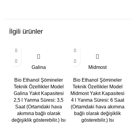
İlgili ürünler
Galina
Midmost
Bio Ethanol Şömineler
Bio Ethanol Şömineler
B
Teknik Özellikler Model
Teknik Özellikler Model
Te
Galina Yakıt Kapasitesi
Midmost Yakıt Kapasitesi
Mo
2,5 l Yanma Süresi: 3,5
4 l Yanma Süresi: 6 Saat
3
Saat (Ortamdaki hava
(Ortamdaki hava akımına
S
akımına bağlı olarak
bağlı olarak değişiklik
değişiklik gösterebilir.) Isı
gösterebilir.) Isı
değ