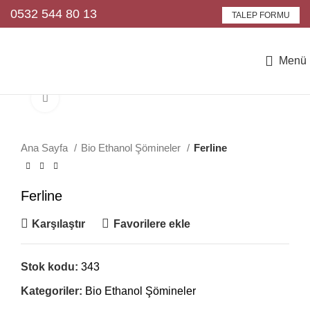
0532 544 80 13
TALEP FORMU
Menü
Büyütmek için tıklayın
Ana Sayfa
Bio Ethanol Şömineler
Ferline
Ferline
Karşılaştır
Favorilere ekle
Stok kodu:
343
Kategoriler:
Bio Ethanol Şömineler