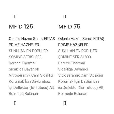
MF D 125
MF D 75
MF
Odunlu Hazne Serisi
,
ERTAŞ
Odunlu Hazne Serisi
,
ERTAŞ
Odu
PRİME HAZNELER
PRİME HAZNELER
PR
SUNULAN EN POPÜLER
SUNULAN EN POPÜLER
SU
ŞÖMİNE SERİSİ 800
ŞÖMİNE SERİSİ 800
ŞÖM
Derece Thermal
Derece Thermal
Der
Sıcaklığa Dayanıklı
Sıcaklığa Dayanıklı
Sıca
Vitroseramik Cam Sıcaklığı
Vitroseramik Cam Sıcaklığı
Vit
Korumak İçin Davlumbaz
Korumak İçin Davlumbaz
Kor
içi Deflektör (Isı Tutucu) Alt
içi Deflektör (Isı Tutucu) Alt
içi 
Bölmede Bulunan
Bölmede Bulunan
Böl