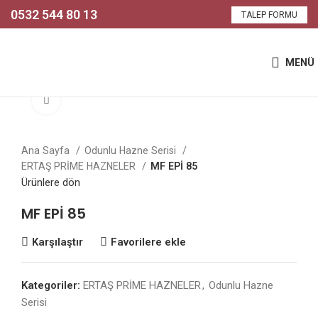
0532 544 80 13
TALEP FORMU
MENÜ
Büyütmek için tıklayın
Ana Sayfa
Odunlu Hazne Serisi
ERTAŞ PRİME HAZNELER
MF EPİ 85
Ürünlere dön
MF EPİ 85
Karşılaştır
Favorilere ekle
Kategoriler:
ERTAŞ PRİME HAZNELER
,
Odunlu Hazne
Serisi